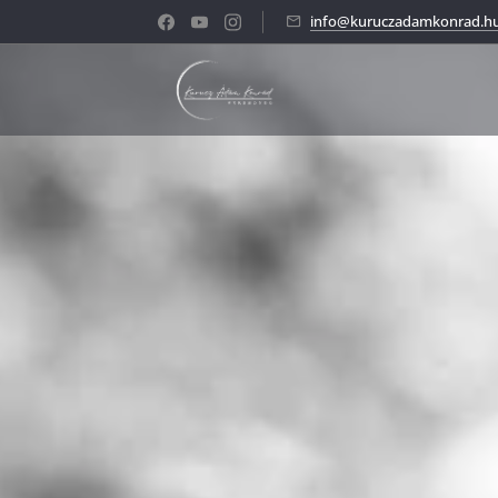
info@kuruczadamkonrad.h