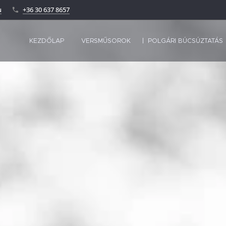
u
+36 30 637 8657
KEZDŐLAP
VERSMŰSOROK
POLGÁRI BÚCSÚZTATÁS